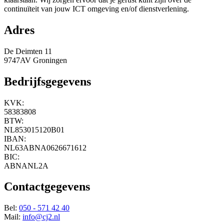
continuïteit van jouw ICT omgeving en/of dienstverlening.
Adres
De Deimten 11
9747AV Groningen
Bedrijfsgegevens
KVK:
58383808
BTW:
NL853015120B01
IBAN:
NL63ABNA0626671612
BIC:
ABNANL2A
Contactgegevens
Bel:
050 - 571 42 40
Mail:
info@cj2.nl