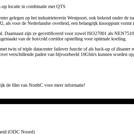
k-up locatie in combinatie met QTS
acenter gelegen op het industrieterrein Westpoort, ook bekend onder 
J2, als voor de Nederlandse overheid, een belangrijk knooppunt vormt 
l. Daarnaast zijn ze gecertificeerd voor zowel ISO27001 als NEN7510.
gemaakt van de hot/cold corridor opstelling voor optimale koeling.
met twin of triple datacenter failover functie of als back-up of disaster
aarover verschillende paden van bijvoorbeeld 10Gbit/s kunnen worden o
kijk de film van NorthC voor meer informatie!
rheid (ODC Noord)