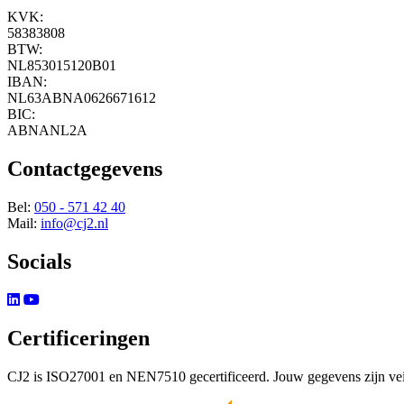
KVK:
58383808
BTW:
NL853015120B01
IBAN:
NL63ABNA0626671612
BIC:
ABNANL2A
Contactgegevens
Bel:
050 - 571 42 40
Mail:
info@cj2.nl
Socials
Certificeringen
CJ2 is ISO27001 en NEN7510 gecertificeerd. Jouw gegevens zijn veil