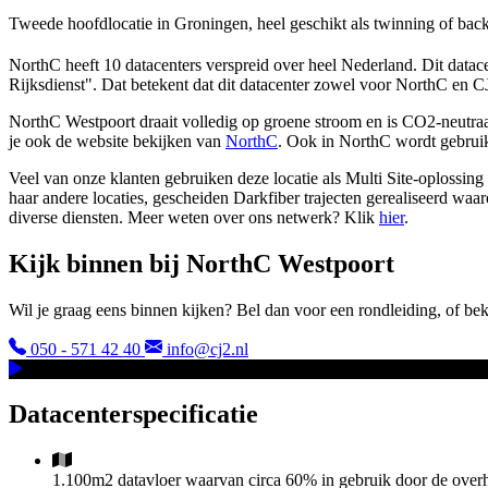
Tweede hoofdlocatie in Groningen, heel geschikt als twinning of bac
NorthC heeft 10 datacenters verspreid over heel Nederland. Dit dat
Rijksdienst". Dat betekent dat dit datacenter zowel voor NorthC en C
NorthC Westpoort draait volledig op groene stroom en is CO2-neutraa
je ook de website bekijken van
NorthC
. Ook in NorthC wordt gebruik
Veel van onze klanten gebruiken deze locatie als Multi Site-oplossing 
haar andere locaties, gescheiden Darkfiber trajecten gerealiseerd w
diverse diensten. Meer weten over ons netwerk? Klik
hier
.
Kijk binnen bij NorthC Westpoort
Wil je graag eens binnen kijken? Bel dan voor een rondleiding, of be
050 - 571 42 40
info@cj2.nl
Datacenterspecificatie
1.100m2 datavloer waarvan circa 60% in gebruik door de ove