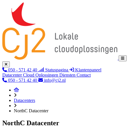
050 - 571 42 40
Statuspagina
Klantenpaneel
Datacenter
Cloud
Oplossingen
Diensten
Contact
050 - 571 42 40
info@cj2.nl
Datacenters
NorthC Datacenter
NorthC Datacenter