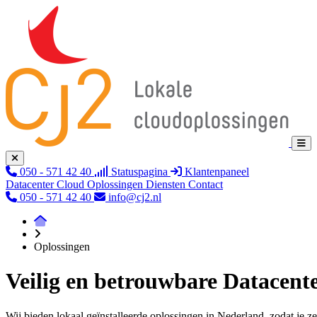
050 - 571 42 40
Statuspagina
Klantenpaneel
Datacenter
Cloud
Oplossingen
Diensten
Contact
050 - 571 42 40
info@cj2.nl
Oplossingen
Veilig en betrouwbare Datacent
Wij bieden lokaal geïnstalleerde oplossingen in Nederland, zodat je ze