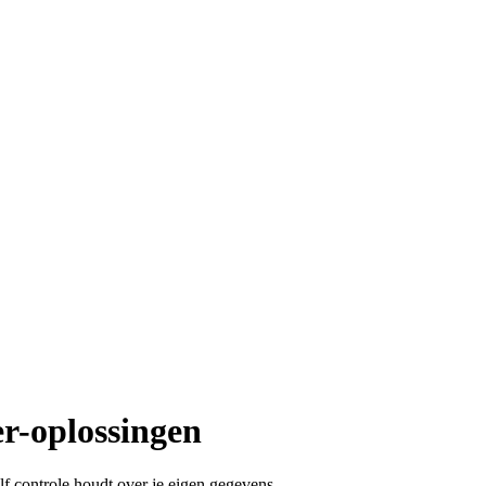
er-oplossingen
lf controle houdt over je eigen gegevens.