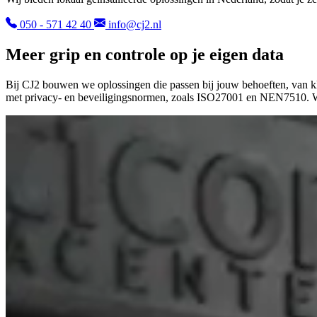
050 - 571 42 40
info@cj2.nl
Meer grip en controle op je eigen data
Bij CJ2 bouwen we oplossingen die passen bij jouw behoeften, van kl
met privacy- en beveiligingsnormen, zoals ISO27001 en NEN7510. Wij 