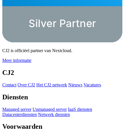
CJ2 is officiëel partner van Nextcloud.
Meer informatie
CJ2
Contact
Over CJ2
Het CJ2 netwerk
Nieuws
Vacatures
Diensten
Managed server
Unmanaged server
IaaS diensten
Datacenterdiensten
Netwerk diensten
Voorwaarden