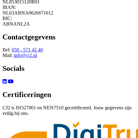
NL853015120B01
IBAN:
NL63ABNA0626671612
BIC:
ABNANL2A
Contactgegevens
Bel:
050 - 571 42 40
Mail:
info@cj2.nl
Socials
Certificeringen
CJ2 is ISO27001 en NEN7510 gecertificeerd. Jouw gegevens zijn
veilig bij ons.