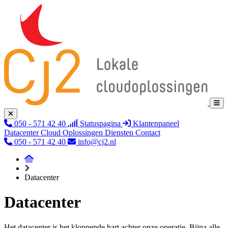
050 - 571 42 40
Statuspagina
Klantenpaneel
Datacenter
Cloud
Oplossingen
Diensten
Contact
050 - 571 42 40
info@cj2.nl
Datacenter
Datacenter
Het datacenter is het kloppende hart achter onze operatie. Bijna alle