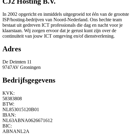
CJ2 Hosting B.V.
In 2002 opgericht en inmiddels uitgegroeid tot één van de grootste
ISP/hosting-bedrijven van Noord-Nederland. Ons hechte team
bestaat uit gedreven ICT professionals die dag en nacht voor je
klaarstaan. Wij zorgen ervoor dat je gerust kunt zijn over de
continuïteit van jouw ICT omgeving en/of dienstverlening.
Adres
De Deimten 11
9747AV Groningen
Bedrijfsgegevens
KVK:
58383808
BTW:
NL853015120B01
IBAN:
NL63ABNA0626671612
BIC:
ABNANL2A