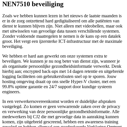
NEN7510 beveiliging
Zoals we hebben kunnen lezen in het nieuws de laatste maanden is
er in de zorg ontzettend hard gedigitaliseerd om alle patiënten van
dienst te kunnen blijven zijn. Niet alleen met videobellen, maar ook
met uitwisselen van gevoelige data tussen verschillende systemen.
Zonder voldoende maatregelen te nemen is de kans op een datalek
groot. Het vergt een ijzersterke ICT-infrastructuur met de maximale
beveiliging.
We hebben er hard aan gewerkt om onze systemen extra te
beveiligen. We kunnen je nu nog beter van dienst zijn, wanneer je
als organisatie persoonlijke gezondheidsinformatie verwerkt. Denk
hierbij aan; encrypted back-ups met 14 dagen retentie en uitgebreide
logging faciliteiten om gebruikersfouten snel op te sporen. Jouw
hosting omgeving draait op ons snelle Hyper-V cluster, met een
99.8% uptime garantie en 24/7 support door kundige systeem
engineers.
In een verwerkersovereenkomst worden er duidelijke afspraken
vastgelegd. Zo komen er geen verwarrende zaken over de privacy
en verwerking van deze persoonlijke gezondheidsinformatie. Alle
medewerkers bij CJ2 die met gevoelige data in aanraking kunnen
komen, zijn uitgebreid gescreend, hebben een awareness training
gevolgd en hebben allemaal een goedgekeurde Verklaring Omtrent