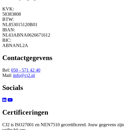
KVK:
58383808
BTW:
NL853015120B01
IBAN:
NL63ABNA0626671612
BIC:
ABNANL2A
Contactgegevens
Bel:
050 - 571 42 40
Mail:
info@cj2.nl
Socials
Certificeringen
CJ2 is ISO27001 en NEN7510 gecertificeerd. Jouw gegevens zijn
veilig bij ons.