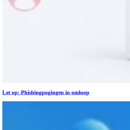
Let op: Phishingpogingen in omloop