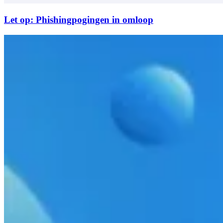
Let op: Phishingpogingen in omloop