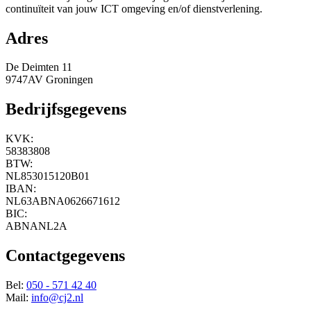
continuïteit van jouw ICT omgeving en/of dienstverlening.
Adres
De Deimten 11
9747AV Groningen
Bedrijfsgegevens
KVK:
58383808
BTW:
NL853015120B01
IBAN:
NL63ABNA0626671612
BIC:
ABNANL2A
Contactgegevens
Bel:
050 - 571 42 40
Mail:
info@cj2.nl