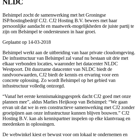
NLDC
Belsimpel zocht de samenwerking met het Groningse
ISP/hostingbedrijf CJ2. CJ2 Hosting B.V. bewees met haar
persoonlijke aandacht en maatwerk-mogelijkheden de juiste partij te
zijn om Belsimpel te ondersteunen in haar groei.
Geplaatst op 14-03-2018
Belsimpel werkt aan de uitbreiding van haar private cloudomgeving.
De infrastructuur van Belsimpel zal vanaf nu bestaan uit drie met
elkaar verbonden locaties, waaronder het datacenter NLDC
Westpoort. Dit duurzame datacenter van NLDC biedt de
randvoorwaarden, CJ2 biedt de kennis en ervaring voor een
concrete oplossing. Zo wordt Belsimpel op het gebied van
infrastructuur volledig ontzorgd.
“Vanaf het eerste kennismakingsgesprek dacht CJ2 goed met onze
plannen mee”, aldus Marlies Heijkoop van Belsimpel: “We gaan
ervan uit dat we in een constructieve samenwerking met CJ2 zonder
groeipijnen aan onze infrastructuur kunnen blijven bouwen.” CJ2
Hosting B.V. kan als kennispartner inspelen op elke klantvraag en
meedenken in oplossingen.
De webwinkel kiest er bewust voor om lokaal te ondernemen en