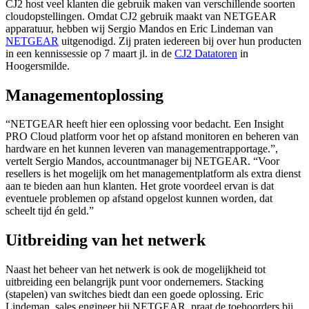
CJ2 host veel klanten die gebruik maken van verschillende soorten
cloudopstellingen. Omdat CJ2 gebruik maakt van NETGEAR
apparatuur, hebben wij Sergio Mandos en Eric Lindeman van
NETGEAR
uitgenodigd. Zij praten iedereen bij over hun producten
in een kennissessie op 7 maart jl. in de
CJ2 Datatoren
in
Hoogersmilde.
Managementoplossing
“NETGEAR heeft hier een oplossing voor bedacht. Een Insight
PRO Cloud platform voor het op afstand monitoren en beheren van
hardware en het kunnen leveren van managementrapportage.”,
vertelt Sergio Mandos, accountmanager bij NETGEAR. “Voor
resellers is het mogelijk om het managementplatform als extra dienst
aan te bieden aan hun klanten. Het grote voordeel ervan is dat
eventuele problemen op afstand opgelost kunnen worden, dat
scheelt tijd én geld.”
Uitbreiding van het netwerk
Naast het beheer van het netwerk is ook de mogelijkheid tot
uitbreiding een belangrijk punt voor ondernemers. Stacking
(stapelen) van switches biedt dan een goede oplossing. Eric
Lindeman, sales engineer bij NETGEAR, praat de toehoorders bij