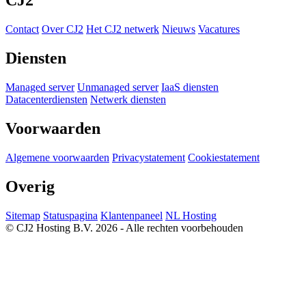
CJ2
Contact
Over CJ2
Het CJ2 netwerk
Nieuws
Vacatures
Diensten
Managed server
Unmanaged server
IaaS diensten
Datacenterdiensten
Netwerk diensten
Voorwaarden
Algemene voorwaarden
Privacystatement
Cookiestatement
Overig
Sitemap
Statuspagina
Klantenpaneel
NL Hosting
© CJ2 Hosting B.V. 2026 - Alle rechten voorbehouden