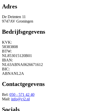
Adres
De Deimten 11
9747AV Groningen
Bedrijfsgegevens
KVK:
58383808
BTW:
NL853015120B01
IBAN:
NL63ABNA0626671612
BIC:
ABNANL2A
Contactgegevens
Bel:
050 - 571 42 40
Mail:
info@cj2.nl
Socials