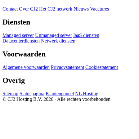
Contact
Over CJ2
Het CJ2 netwerk
Nieuws
Vacatures
Diensten
Managed server
Unmanaged server
IaaS diensten
Datacenterdiensten
Netwerk diensten
Voorwaarden
Algemene voorwaarden
Privacystatement
Cookiestatement
Overig
Sitemap
Statuspagina
Klantenpaneel
NL Hosting
© CJ2 Hosting B.V. 2026 - Alle rechten voorbehouden